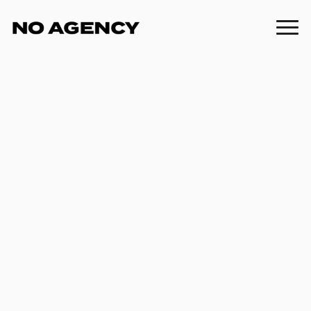
Keynote-Design für das
MADSACK TFGM-Summit
2026