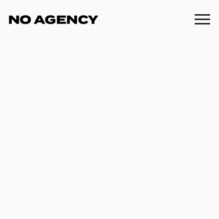
von
Lilian
2
Minuten Lesezeit