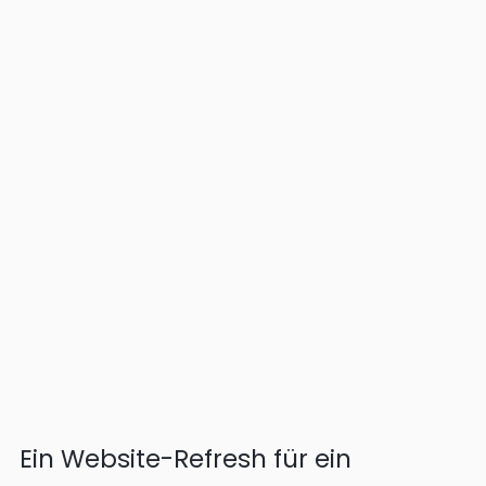
von
Ines
3
Minuten Lesezeit
Ein Website-Refresh für ein